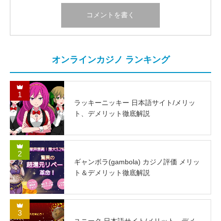
オンラインカジノ ランキング
1
ラッキーニッキー 日本語サイト/メリッ
ト、デメリット徹底解説
2
ギャンボラ(gambola) カジノ評価 メリッ
ト＆デメリット徹底解説
3