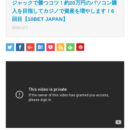
ジャックで勝つコツ！約20万円のパソコン購
入を目指してカジノで資産を増やします！6
回目【10BET JAPAN】
2018.12.7