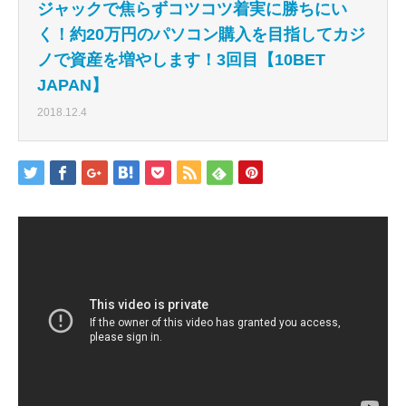
ジャックで焦らずコツコツ着実に勝ちにい
く！約20万円のパソコン購入を目指してカジ
ノで資産を増やします！3回目【10BET
JAPAN】
2018.12.4