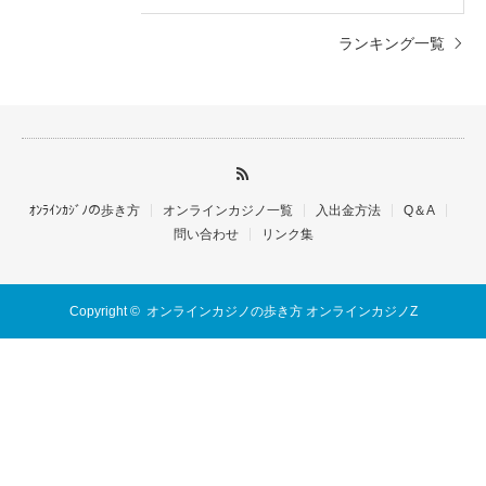
ランキング一覧
ｵﾝﾗｲﾝｶｼﾞﾉの歩き方
オンラインカジノ一覧
入出金方法
Q＆A
問い合わせ
リンク集
Copyright ©
オンラインカジノの歩き方 オンラインカジノZ