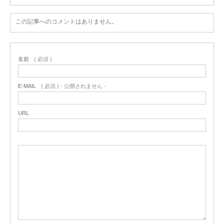
この記事へのコメントはありません。
名前
( 必須 )
E-MAIL
( 必須 ) - 公開されません -
URL