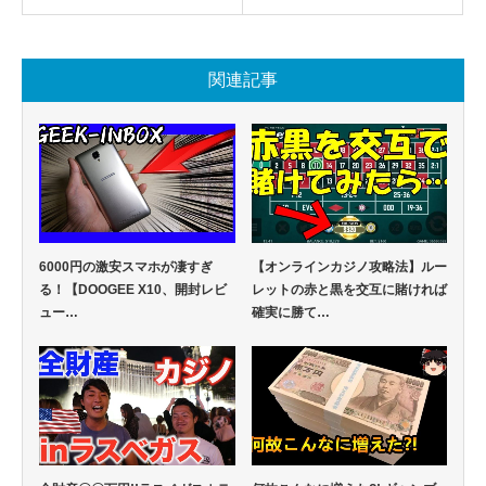
関連記事
6000円の激安スマホが凄すぎ
【オンラインカジノ攻略法】ルー
る！【DOOGEE X10、開封レビ
レットの赤と黒を交互に賭ければ
ュー…
確実に勝て…