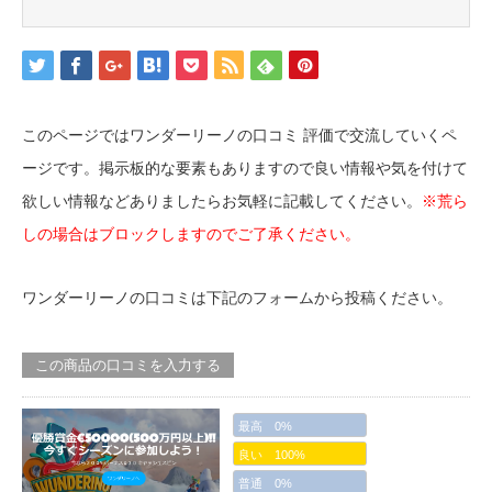
このページではワンダーリーノの口コミ 評価で交流していくペ
ージです。掲示板的な要素もありますので良い情報や気を付けて
欲しい情報などありましたらお気軽に記載してください。
※荒ら
しの場合はブロックしますのでご了承ください。
ワンダーリーノの口コミは下記のフォームから投稿ください。
この商品の口コミを入力する
最高 0%
良い 100%
普通 0%