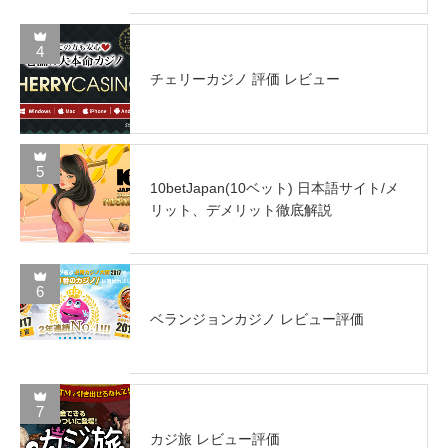
4
チェリーカジノ 評価 レビュー
5
10betJapan(10ベット) 日本語サイト/メ
リット、デメリット徹底解説
6
ベランジョンカジノ レビュー評価
7
カジ旅 レビュー評価