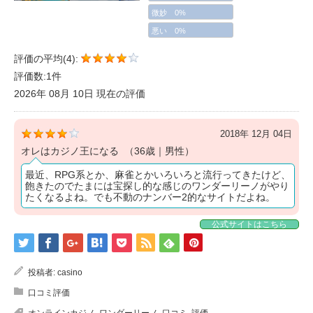
微妙 0%
悪い 0%
評価の平均(4):
評価数:1件
2026年 08月 10日 現在の評価
2018年 12月 04日
オレはカジノ王になる （36歳｜男性）
最近、RPG系とか、麻雀とかいろいろと流行ってきたけど、
飽きたのでたまには宝探し的な感じのワンダーリーノがやり
たくなるよね。でも不動のナンバー2的なサイトだよね。
公式サイトはこちら
投稿者:
casino
口コミ評価