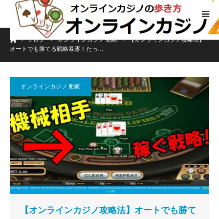
ホーム
ブログ
オンラインカジノ 動画
【オンラインカジノ攻略法】
オートでも勝てる戦略暴露！たっ…
オンラインカジノ 動画
【オンラインカジノ攻略法】オートでも勝て