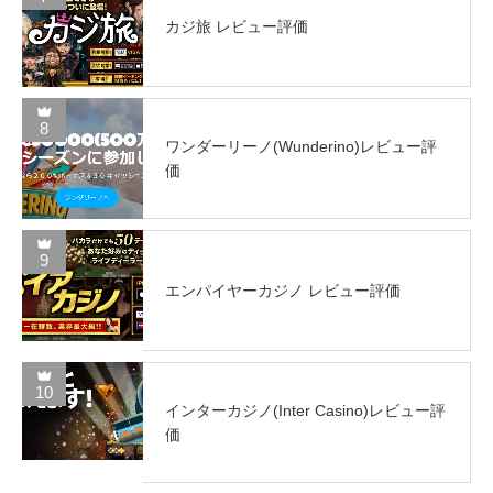
カジ旅 レビュー評価
8
ワンダーリーノ(Wunderino)レビュー評
価
9
エンパイヤーカジノ レビュー評価
10
インターカジノ(Inter Casino)レビュー評
価