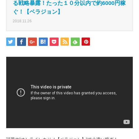
る戦略暴露！たった１０分以内で約6000円稼
ぐ！【ベラジョン】
2018.11.26