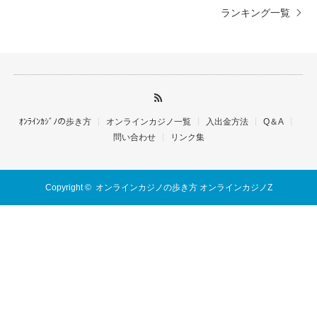
ランキング一覧
ｵﾝﾗｲﾝｶｼﾞﾉの歩き方
オンラインカジノ一覧
入出金方法
Q＆A
問い合わせ
リンク集
Copyright ©
オンラインカジノの歩き方 オンラインカジノZ