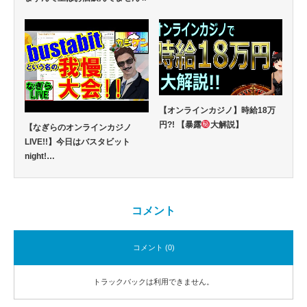
【オンラインカジノ】時給18万
円?! 【暴露
大解説】
【なぎらのオンラインカジノ
LIVE!!】今日はバスタビット
night!…
コメント
コメント (0)
トラックバックは利用できません。