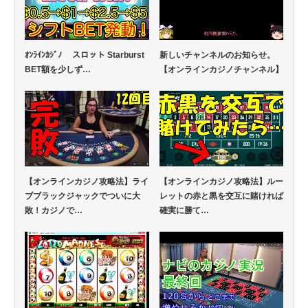
ｵﾝﾗｲﾝｶｼﾞﾉ スロット Starburst
新しいチャンネルのお知らせ。
BET額を少しず…
【オンラインカジノチャンネル】
【オンラインカジノ攻略法】ライ
【オンラインカジノ攻略法】ルー
ブブラックジャックでついに大
レットの赤と黒を交互に賭ければ
敗！カジノで…
確実に勝て…