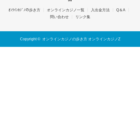
ｵﾝﾗｲﾝｶｼﾞﾉの歩き方
オンラインカジノ一覧
入出金方法
Q＆A
問い合わせ
リンク集
Copyright ©
オンラインカジノの歩き方 オンラインカジノZ