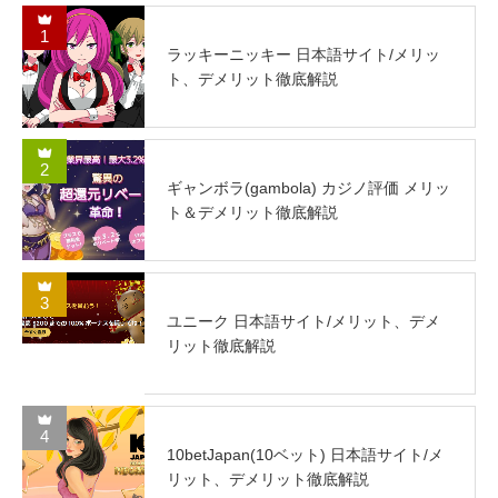
1
ラッキーニッキー 日本語サイト/メリッ
ト、デメリット徹底解説
2
ギャンボラ(gambola) カジノ評価 メリッ
ト＆デメリット徹底解説
3
ユニーク 日本語サイト/メリット、デメ
リット徹底解説
4
10betJapan(10ベット) 日本語サイト/メ
リット、デメリット徹底解説