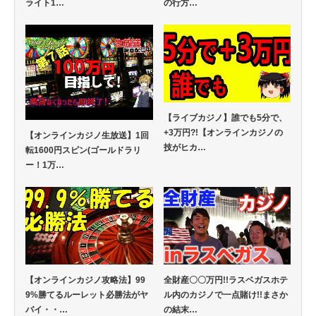
ライト1…
の行方…
【ライブカジノ】誰でも5分で、
+3万円?!【オンラインカジノの
【オンラインカジノ生放送】1回
技がヒカ…
転1600円スピン(ゴールドラリ
ー！1万…
【オンラインカジノ攻略法】99
全財産〇〇万円!!ラスベガスホテ
9%勝てるルーレット必勝法がヤ
ル内のカジノで一点賭け!!まさか
バイ・・…
の結末…