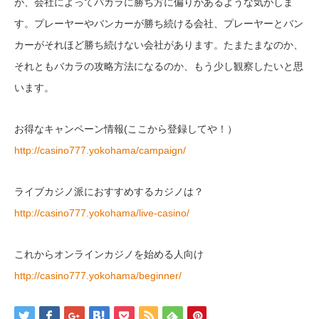
が、会社によってバカラに勝ち方に偏りがあるような気がしま
す。プレーヤーやバンカーが勝ち続ける会社、プレーヤーとバン
カーがそれほど勝ち続けない会社があります。たまたまなのか、
それともバカラの攻略方法になるのか、もう少し観察したいと思
います。
お得なキャンペーン情報(ここから登録してや！）
http://casino777.yokohama/campaign/
ライブカジノ派におすすめするカジノは？
http://casino777.yokohama/live-casino/
これからオンラインカジノを始める人向け
http://casino777.yokohama/beginner/