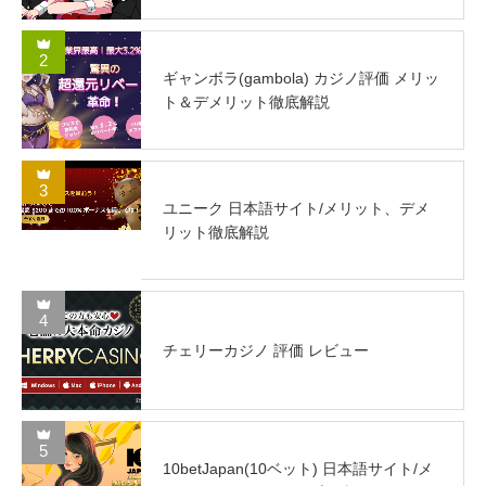
2
ギャンボラ(gambola) カジノ評価 メリッ
ト＆デメリット徹底解説
3
ユニーク 日本語サイト/メリット、デメ
リット徹底解説
4
チェリーカジノ 評価 レビュー
5
10betJapan(10ベット) 日本語サイト/メ