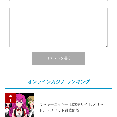
オンラインカジノ ランキング
1
ラッキーニッキー 日本語サイト/メリッ
ト、デメリット徹底解説