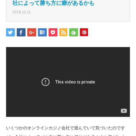
社によって勝ち方に癖があるかも
2018.11.11
いくつかのオンラインカジノ会社で遊んでいて気づいたのです