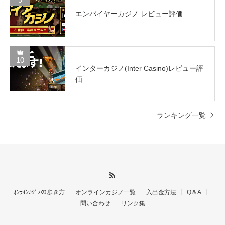
エンパイヤーカジノ レビュー評価
10
インターカジノ(Inter Casino)レビュー評
価
ランキング一覧
ｵﾝﾗｲﾝｶｼﾞﾉの歩き方
オンラインカジノ一覧
入出金方法
Q＆A
問い合わせ
リンク集