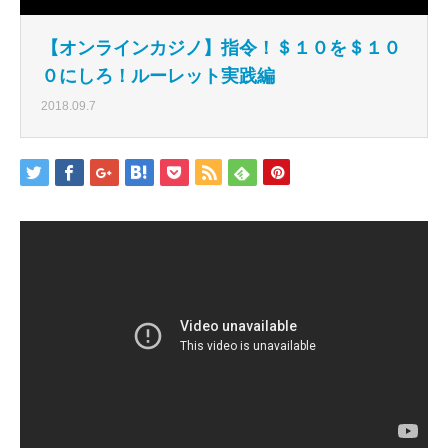
【オンラインカジノ】指令！＄１０を＄１０
０にしろ！ルーレット実践編
2018.09.7