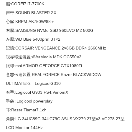
脳:COREi7 i7-7700K
声帯:SOUND BLASTER ZX
心臓:KRPM-AK750W/88＋
右脳:SAMSUNG NVMe SSD 960EVO M2 500G
左脳:WD Blue 5400prm 3T×2
記憶:CORSAIR VENGEANCE 2×8GB DDR4 2666MHz
視界転送装置:AVerMedia MDK GC550×2
眼球:msi ARMOR GEFORCE GTX1080Ti
意志伝達装置:REALFORECE Razer BLACKWIDOW
ULTIMATE×2 LogicoolG310
右手:Logicool G903 PS4:VenomX
手袋 :Logicool powerplay
耳:Razer Tiamat7.1ch
角膜:LG 34UC89G 34UC79G ASUS VX279 27型×3 VG278 27型
LCD Monitor 144Hz