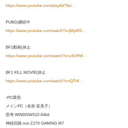
https://www.youtube.com/playlist?list…
PUBG(継続中
https://www.youtube.com/watch?v=jMpWS…
BF1動画(休止
https://www.youtube.com/watch?v=v3UHW…
BF1 KILL MOVIE(休止
https://www.youtube.com/watch?v=iQTrK…
-PC環境-
メインPC（名前:富美子）
思考:WINDOWS10 64bit
神経回路:msi Z270 GAMING M7