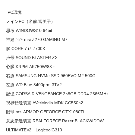
-PC環境-
メインPC（名前:富美子）
思考:WINDOWS10 64bit
神経回路:msi Z270 GAMING M7
脳:COREi7 i7-7700K
声帯:SOUND BLASTER ZX
心臓:KRPM-AK750W/88＋
右脳:SAMSUNG NVMe SSD 960EVO M2 500G
左脳:WD Blue 5400prm 3T×2
記憶:CORSAIR VENGEANCE 2×8GB DDR4 2666MHz
視界転送装置:AVerMedia MDK GC550×2
眼球:msi ARMOR GEFORCE GTX1080Ti
意志伝達装置:REALFORECE Razer BLACKWIDOW
ULTIMATE×2 LogicoolG310