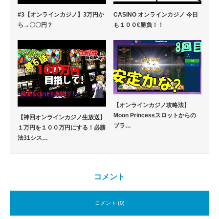
#3【オンラインカジノ】3万円か
CASINO オンラインカジノ 今日
ら→〇〇円？
も１００€勝負！！
【オンラインカジノ攻略法】
Moon Princessスロットからの
【神回オンラインカジノ生放送】
ブラ…
１万円を１００万円にする！必勝
法31シス…
コメント
コメント (0)