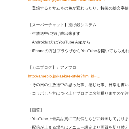
・登録するとサムネの色が変わったり、特製の絵文字使
【スーパーチャット】投げ銭システム
・生放送中に投げ銭出来ます
・Androidの方はYouTube Appから
・iPhoneの方はブラウザからYouTubeを開いてもら
【カエブログ】←アメブロ
http://ameblo.jp/kaekae-style?frm_id=…
・その日の生放送中の思った事、感じた事、日常を書い
・コラボした方はつべ上とブログに名前乗りますので注
【画質】
・YouTube上最高品質にて配信ならびに録画しており
・配信が止まる場合はメニュー設定より画質を切り替え