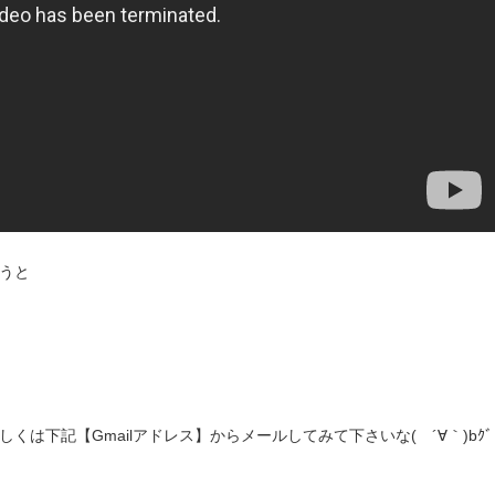
うと
は下記【Gmailアドレス】からメールしてみて下さいな( ´∀｀)bｸﾞ