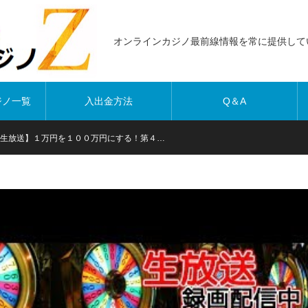
オンラインカジノ最前線情報を常に提供して
ジノ一覧
入出金方法
Q＆A
生放送】１万円を１００万円にする！第４…