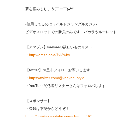
夢を掴みましょう(￣ー￣)ﾆﾔﾘ
-使用してるのはワイルドジャングルカジノ-
ビデオスロットでの勝負のみです！バカラやルーレット
【アマゾン】kaekaeの欲しいものリスト
・
http://amzn.asia/7xI8wbv
【twitter】☜是非フォローお願いします！
・
https://twitter.com/@kaekae_style
・YouTube関係者リスナーさんはフォロバします
【スポンサー】
・登録は下記からどうぞ！
https://gaming.youtube.com/channel/UC…