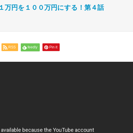
１万円を１００万円にする！第４話
RSS
feedly
Pin it