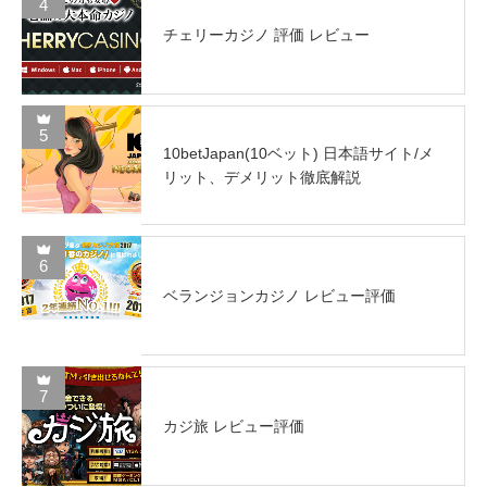
4
チェリーカジノ 評価 レビュー
5
10betJapan(10ベット) 日本語サイト/メ
リット、デメリット徹底解説
6
ベランジョンカジノ レビュー評価
7
カジ旅 レビュー評価