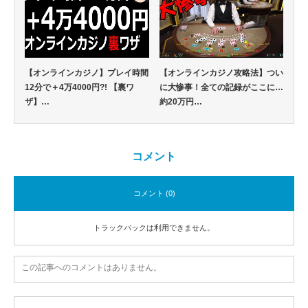
【オンラインカジノ】プレイ時間
【オンラインカジノ攻略法】つい
12分で＋4万4000円?! 【裏ワ
に大惨事！全ての記録がここに…
ザ】…
約20万円…
コメント
コメント (0)
トラックバックは利用できません。
この記事へのコメントはありません。