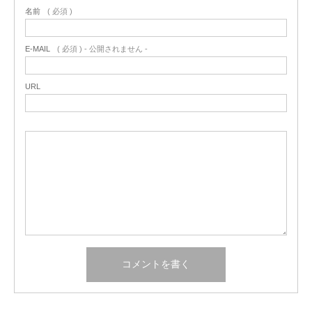
名前
( 必須 )
E-MAIL
( 必須 ) - 公開されません -
URL