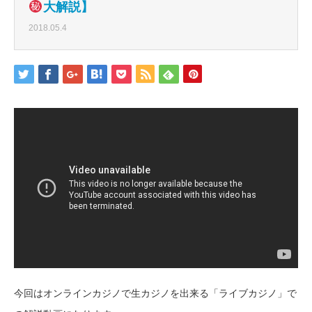
大解説】
2018.05.4
今回はオンラインカジノで生カジノを出来る「ライブカジノ」で