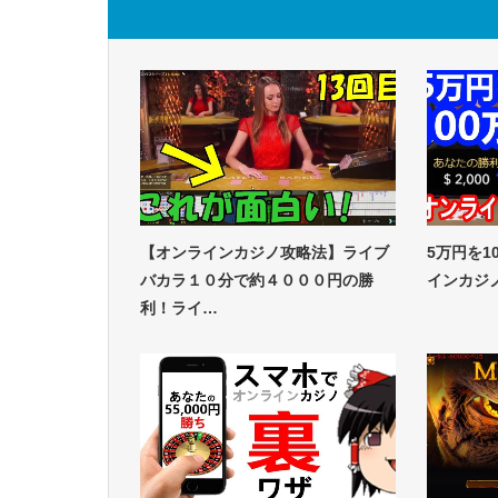
【オンラインカジノ攻略法】ライブ
5万円を1
バカラ１０分で約４０００円の勝
インカジ
利！ライ…