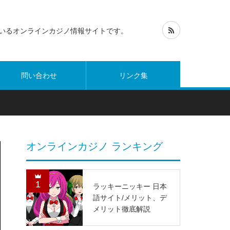
いるオンラインカジノ情報サイトです。
問い合わせ
リンク集
オンラインカジノ ランキング
1
ラッキーニッキー 日本
語サイト/メリット、デ
メリット徹底解説