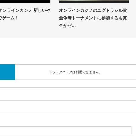
O オンラインカジノ 新しいや
オンラインカジノのユグドラシル賞
でゲーム！
金争奪トーナメントに参加するも賞
金がゼ…
トラックバックは利用できません。