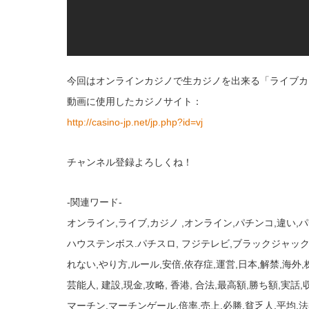
今回はオンラインカジノで生カジノを出来る「ライブカ
動画に使用したカジノサイト：
http://casino-jp.net/jp.php?id=vj
チャンネル登録よろしくね！
-関連ワード-
オンライン,ライブ,カジノ ,オンライン,パチンコ,違い,
ハウステンボス.パチスロ, フジテレビ,ブラックジャック,
れない,やり方,ルール,安倍,依存症,運営,日本,解禁,海外,株
芸能人, 建設,現金,攻略, 香港, 合法,最高額,勝ち額,実話,
マーチン,マーチンゲール,倍率,売上,必勝,貧乏人,平均,法案