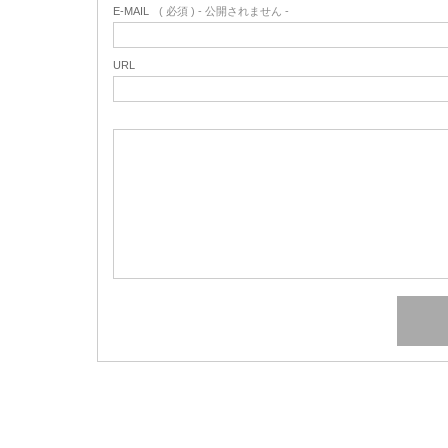
E-MAIL
( 必須 ) - 公開されません -
URL