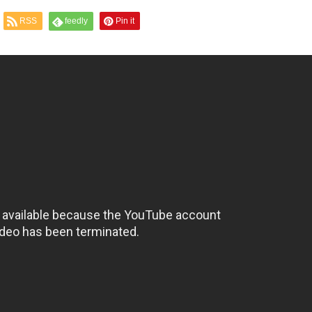
RSS
feedly
Pin it