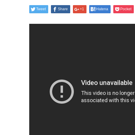
Tweet
Share
+1
Hatena
Pocket