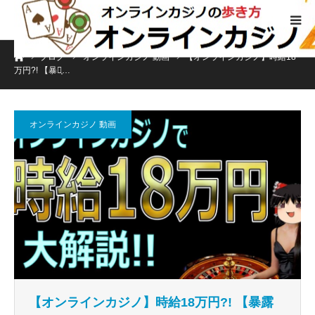
ホーム
ブログ
オンラインカジノ 動画
【オンラインカジノ】時給18
万円?! 【暴露̩…
オンラインカジノ 動画
【オンラインカジノ】時給18万円?! 【暴露