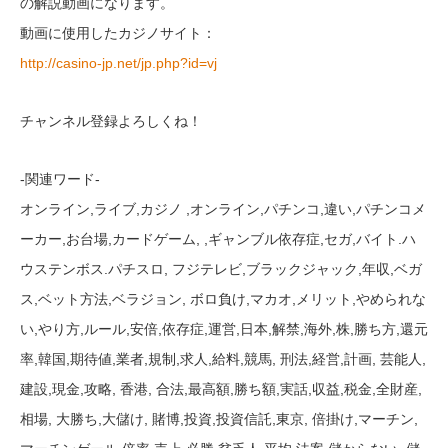
の解説動画になります。
動画に使用したカジノサイト：
http://casino-jp.net/jp.php?id=vj
チャンネル登録よろしくね！
-関連ワード-
オンライン,ライブ,カジノ ,オンライン,パチンコ,違い,パチンコメ
ーカー,お台場,カードゲーム, ,ギャンブル依存症,セガ,バイト.ハ
ウステンボス.パチスロ, フジテレビ,ブラックジャック,年収,ベガ
ス,ベット方法,ベラジョン, ボロ負け,マカオ,メリット,やめられな
い,やり方,ルール,安倍,依存症,運営,日本,解禁,海外,株,勝ち方,還元
率,韓国,期待値,業者,規制,求人,給料,競馬, 刑法,経営,計画, 芸能人,
建設,現金,攻略, 香港, 合法,最高額,勝ち額,実話,収益,税金,全財産,
相場, 大勝ち,大儲け, 賭博,投資,投資信託,東京, 倍掛け,マーチン,