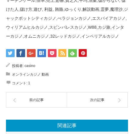
マーチンゲール,倍率,売上,必勝,貧乏人,平均,法案,儲からない, 儲
けた人,儲け方,遊び, 利益, 賄賂,ゆっくり,解説動画,霊夢,魔理沙,ジ
ャックポットシティカジノ,べラジョンカジノ,エスパイアカジノ,
ウィリアムヒルカジノ,スピンパレスカジノ,W88,カジ旅,インタ
ーカジノ,オムニカジノ,32レッドカジノ,インペリアルカジノ
投稿者:
casino
オンラインカジノ 動画
コメント:
1
前の記事
次の記事
関連記事