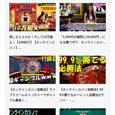
美しさとエロさ！そして10万超
「1,000円が確実に30,000円」に
え！【188BET】【オンラインカ
なる裏ワザ?! オンラインカジ…
ジノ】…
【オンラインカジノ攻略法】ライ
【オンラインカジノ攻略法】99
ブドリームキャッチャーでギャン
9%勝てるルーレット必勝法がヤ
ブル勝負！…
バイ・・…