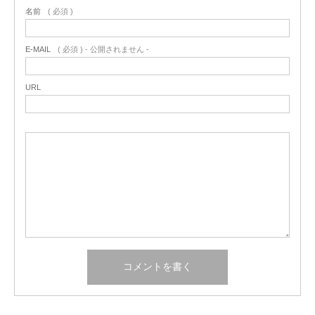
名前
( 必須 )
E-MAIL
( 必須 ) - 公開されません -
URL