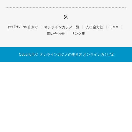
ｵﾝﾗｲﾝｶｼﾞﾉの歩き方
オンラインカジノ一覧
入出金方法
Q＆A
問い合わせ
リンク集
Copyright ©
オンラインカジノの歩き方 オンラインカジノZ