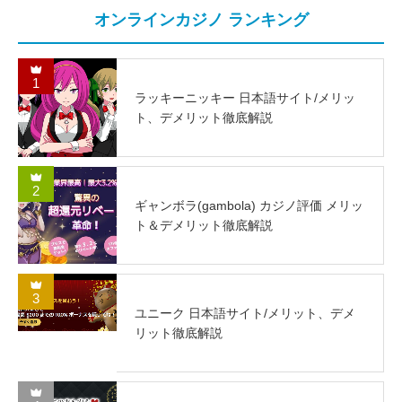
オンラインカジノ ランキング
1
ラッキーニッキー 日本語サイト/メリッ
ト、デメリット徹底解説
2
ギャンボラ(gambola) カジノ評価 メリッ
ト＆デメリット徹底解説
3
ユニーク 日本語サイト/メリット、デメ
リット徹底解説