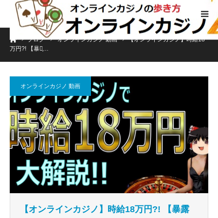
ホーム
ブログ
オンラインカジノ 動画
【オンラインカジノ】時給18
万円?! 【暴露̩…
オンラインカジノ 動画
【オンラインカジノ】時給18万円?! 【暴露