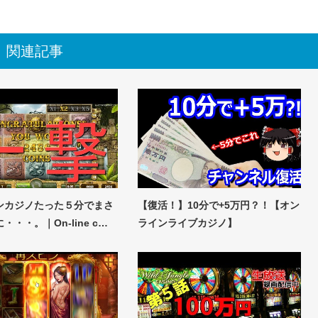
関連記事
ンカジノたった５分でまさ
【復活！】10分で+5万円？！【オン
・・・。｜On-line c…
ラインライブカジノ】