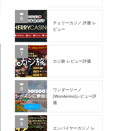
6
チェリーカジノ 評価 レ
ビュー
7
カジ旅 レビュー評価
8
ワンダーリーノ
(Wunderino)レビュー評
価
9
エンパイヤーカジノ レ