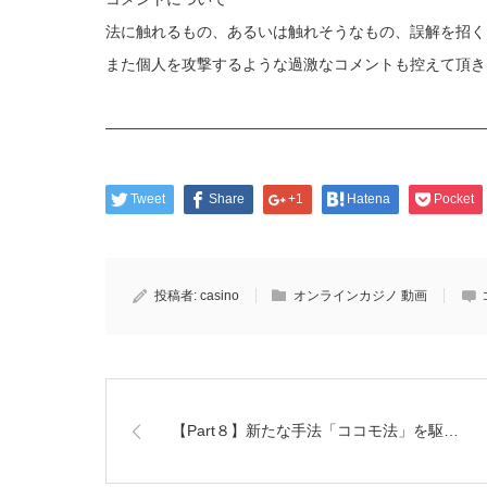
法に触れるもの、あるいは触れそうなもの、誤解を招く
また個人を攻撃するような過激なコメントも控えて頂き
―――――――――――――――――――――――――
Tweet
Share
+1
Hatena
Pocket
投稿者:
casino
オンラインカジノ 動画
【Part８】新たな手法「ココモ法」を駆…