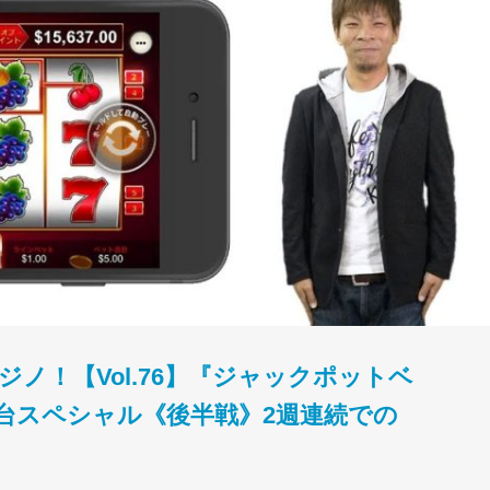
ノ！【Vol.76】『ジャックポットベ
台スペシャル《後半戦》2週連続での