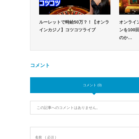
ルーレットで時給50万？！【オンラ
オンライ
インカジノ】コツコツライブ
ンを10
のか…
コメント
コメント (0)
この記事へのコメントはありません。
名前
( 必須 )