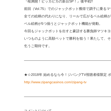
『桜満開！ピッカピカの新台SP！』後半戦!!
前回（Vol.75）でのジャックポット獲得で調子に乗る
全ての絵柄の代わりになり、リールで広がるベル絵柄が
ベル絵柄が5つ揃うとジャックポット機能が発動。
今回もジャックポットを出すと豪語する勝負師マツキヨ
いつものように高額ベットで勝利を狙う！果たして、そ
乞うご期待です。
―――――――――――――――――――――――――
★☆2018年 始めるなら今！ジパングTV視聴者様限定
http://www.zipangcasinos.com/zipang-tv
―――――――――――――――――――――――――
コメントについて