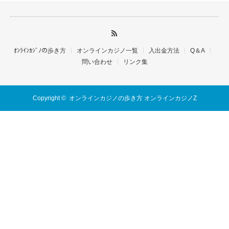
ｵﾝﾗｲﾝｶｼﾞﾉの歩き方
オンラインカジノ一覧
入出金方法
Q＆A
問い合わせ
リンク集
Copyright ©
オンラインカジノの歩き方 オンラインカジノZ