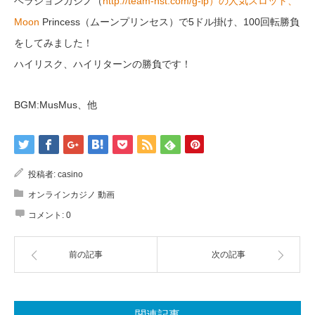
ベラジョンカジノ（
http://team-hst.com/g-lp）の人気スロット、
Moon
Princess（ムーンプリンセス）で5ドル掛け、100回転勝負
をしてみました！
ハイリスク、ハイリターンの勝負です！
BGM:MusMus、他
投稿者:
casino
オンラインカジノ 動画
コメント:
0
前の記事
次の記事
関連記事