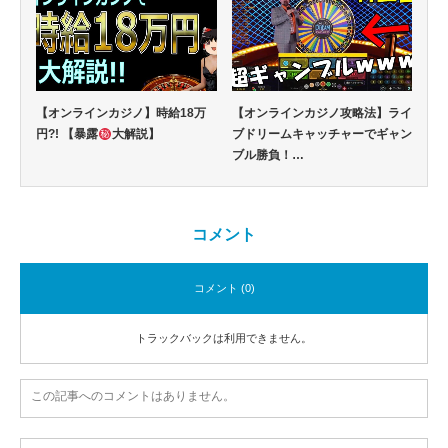
【オンラインカジノ】時給18万
【オンラインカジノ攻略法】ライ
円?! 【暴露
大解説】
ブドリームキャッチャーでギャン
ブル勝負！…
コメント
コメント (0)
トラックバックは利用できません。
この記事へのコメントはありません。