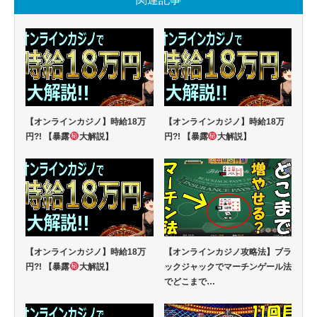
【オンラインカジノ】時給18万
【オンラインカジノ】時給18万
円?! 【暴露
大解説】
円?! 【暴露
大解説】
【オンラインカジノ】時給18万
【オンラインカジノ攻略法】ブラ
円?! 【暴露
大解説】
ックジャックでマーチンゲール法
でどこまで…