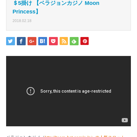
＄5掛け 【ベラジョンカジノ Moon
Princess】
2018.02.18