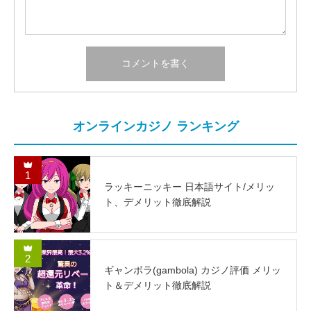
オンラインカジノ ランキング
1
ラッキーニッキー 日本語サイト/メリッ
ト、デメリット徹底解説
2
ギャンボラ(gambola) カジノ評価 メリッ
ト＆デメリット徹底解説