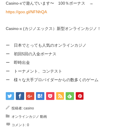
Casino-xで遊んでいます〜 100％ボーナス →
https://goo.gl/NFNhQA
Casino-x (カジノエックス）新型オンラインカジノ！
ー 日本でとっても人気のオンラインカジノ
ー 初回5回の入金ボーナス
ー 即時出金
ー トーナメント、コンテスト
ー 様々な大手プロバイダーからの数多くのゲーム
投稿者:
casino
オンラインカジノ 動画
コメント:
0