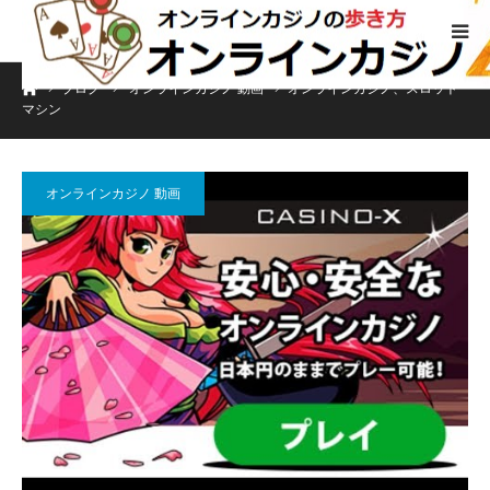
ホーム
ブログ
オンラインカジノ 動画
オンラインカジノ、スロット
マシン
オンラインカジノ 動画