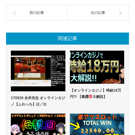
前の記事
次の記事
関連記事
【オンラインカジノ】時給18万
円?! 【暴露
大解説】
170926 永井先生 オンラインカジ
ノ【ふわっち】(2／2)