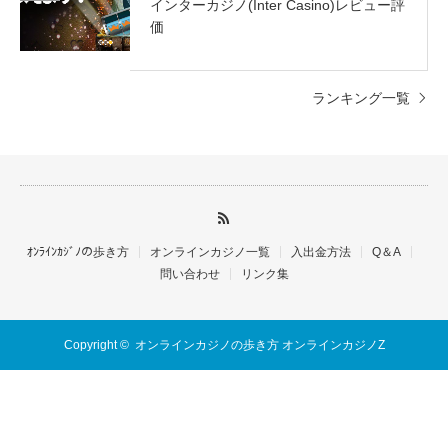
インターカジノ(Inter Casino)レビュー評
価
ランキング一覧
ｵﾝﾗｲﾝｶｼﾞﾉの歩き方
オンラインカジノ一覧
入出金方法
Q＆A
問い合わせ
リンク集
Copyright ©
オンラインカジノの歩き方 オンラインカジノZ