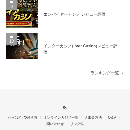
9
エンパイヤーカジノ レビュー評価
10
インターカジノ(Inter Casino)レビュー評
価
ランキング一覧
ｵﾝﾗｲﾝｶｼﾞﾉの歩き方
オンラインカジノ一覧
入出金方法
Q＆A
問い合わせ
リンク集