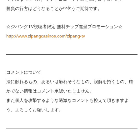
勝負の行方はどうなることか!?乞うご期待です。
☆ジパングTV視聴者限定 無料チップ進呈プロモーション☆
http://www.zipangcasinos.com/zipang-tv
――――――――――――――――――――――――――――――
コメントについて
法に触れるもの、あるいは触れそうなもの、誤解を招くもの、確
かでない情報はコメント承認いたしません。
また個人を攻撃するような過激なコメントも控えて頂きますよ
う、よろしくお願いします。
――――――――――――――――――――――――――――――