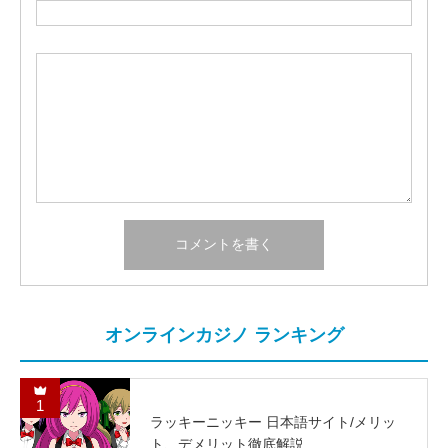
オンラインカジノ ランキング
1
ラッキーニッキー 日本語サイト/メリッ
ト、デメリット徹底解説