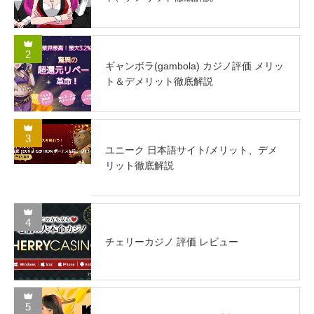
2
ギャンボラ(gambola) カジノ評価 メリッ
ト＆デメリット徹底解説
3
ユニーク 日本語サイト/メリット、デメ
リット徹底解説
4
チェリーカジノ 評価 レビュー
5