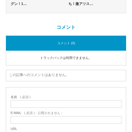
グン！1…
ち！激アツス…
コメント
コメント (0)
トラックバックは利用できません。
この記事へのコメントはありません。
名前
( 必須 )
E-MAIL
( 必須 ) - 公開されません -
URL