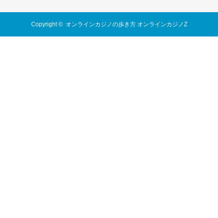
Copyright ©
オンラインカジノの歩き方 オンラインカジノZ