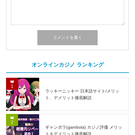
オンラインカジノ ランキング
1
ラッキーニッキー 日本語サイト/メリッ
ト、デメリット徹底解説
2
ギャンボラ(gambola) カジノ評価 メリッ
ト＆デメリット徹底解説