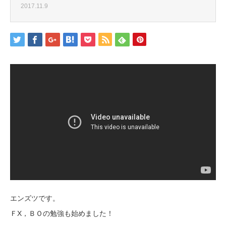
2017.11.9
エンズツです。
ＦX，ＢＯの勉強も始めました！