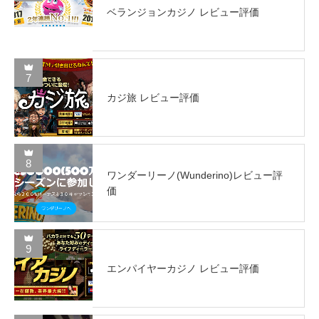
ベランジョンカジノ レビュー評価
7
カジ旅 レビュー評価
8
ワンダーリーノ(Wunderino)レビュー評
価
9
エンパイヤーカジノ レビュー評価