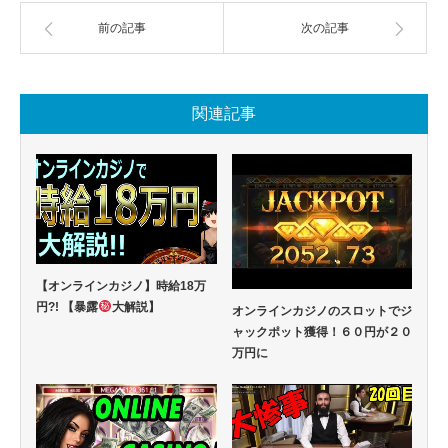
前の記事
次の記事
関連記事
【オンラインカジノ】時給18万
円?! 【暴露
大解説】
オンラインカジノのスロットでジ
ャックポット獲得！６０円が２０
万円に