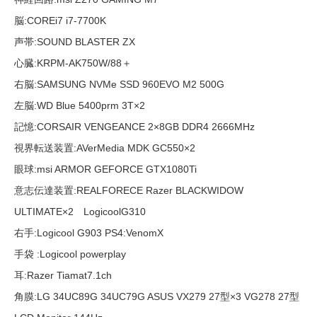
脳:COREi7 i7-7700K
声帯:SOUND BLASTER ZX
心臓:KRPM-AK750W/88＋
右脳:SAMSUNG NVMe SSD 960EVO M2 500G
左脳:WD Blue 5400prm 3T×2
記憶:CORSAIR VENGEANCE 2×8GB DDR4 2666MHz
視界転送装置:AVerMedia MDK GC550×2
眼球:msi ARMOR GEFORCE GTX1080Ti
意志伝達装置:REALFORECE Razer BLACKWIDOW
ULTIMATE×2 LogicoolG310
右手:Logicool G903 PS4:VenomX
手袋 :Logicool powerplay
耳:Razer Tiamat7.1ch
角膜:LG 34UC89G 34UC79G ASUS VX279 27型×3 VG278 27型