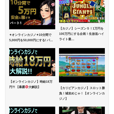
【カジノ】シーズン５！1万円を
100万円にする企画！生放送ハイ
✦オンラインカジノ✦10分間で
ライト最…
5,000円を50,000円にする! パ…
【オンラインカジノ】時給18万
円?! 【暴露
大解説】
【カリビアンカジノ】スロット勝
負！城攻めじゃ！【オンラインカ
ジノ】