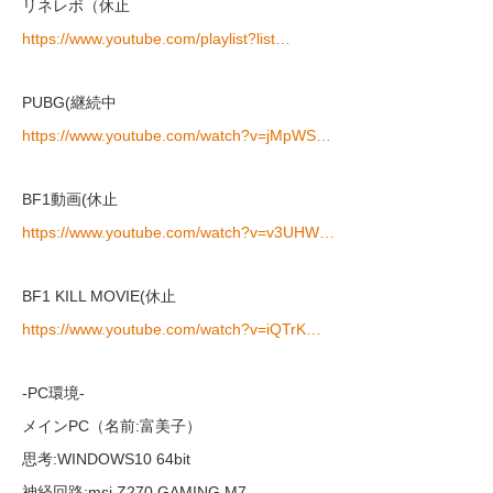
リネレボ（休止
https://www.youtube.com/playlist?list…
PUBG(継続中
https://www.youtube.com/watch?v=jMpWS…
BF1動画(休止
https://www.youtube.com/watch?v=v3UHW…
BF1 KILL MOVIE(休止
https://www.youtube.com/watch?v=iQTrK…
-PC環境-
メインPC（名前:富美子）
思考:WINDOWS10 64bit
神経回路:msi Z270 GAMING M7