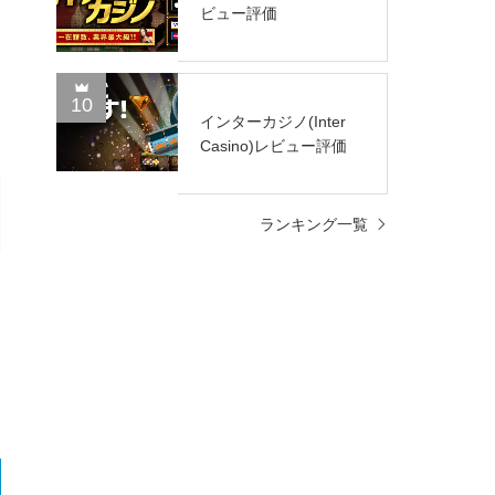
ビュー評価
10
インターカジノ(Inter
Casino)レビュー評価
ランキング一覧