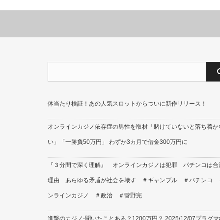
体当たり検証！あの人気スロットからついに新作リリース！
オンラインカジノ依存症の男性を取材「賭けていないと落ち着か
い」「一勝負50万円」 わずか3カ月で借金300万円に
『３分間で深く理解』 オンラインカジノは犯罪 パチンコは合
理由 あらゆる矛盾が社会を壊す ＃ギャンブル ＃パチンコ 
ンラインカジノ ＃政治 ＃菅野完
進撃のカジノ-聞いたことある？1200万円？ 2025/12/07プラグ