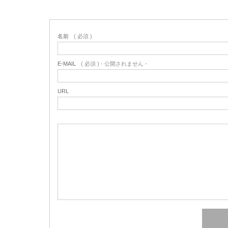
名前
( 必須 )
E-MAIL
( 必須 ) - 公開されません -
URL