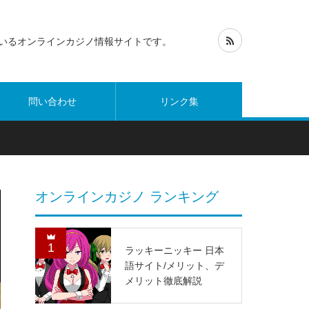
いるオンラインカジノ情報サイトです。
問い合わせ
リンク集
オンラインカジノ ランキング
1
ラッキーニッキー 日本
語サイト/メリット、デ
メリット徹底解説