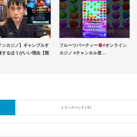
インカジノ】ギャンブルす
フルーツパーティー
#オンライン
資するほうがいい理由【競
カジノ #チャンネル登…
トラックバック ( 0 )