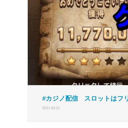
#カジノ配信 スロットはフ
2021.08.21