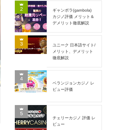
2
ギャンボラ(gambola)
カジノ評価 メリット＆
デメリット徹底解説
3
ユニーク 日本語サイト/
メリット、デメリット
徹底解説
4
ベランジョンカジノ レ
ビュー評価
5
チェリーカジノ 評価 レ
ビュー