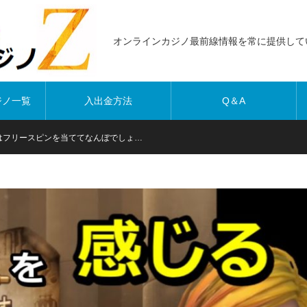
オンラインカジノ最前線情報を常に提供して
ジノ一覧
入出金方法
Q＆A
はフリースピンを当ててなんぼでしょ…