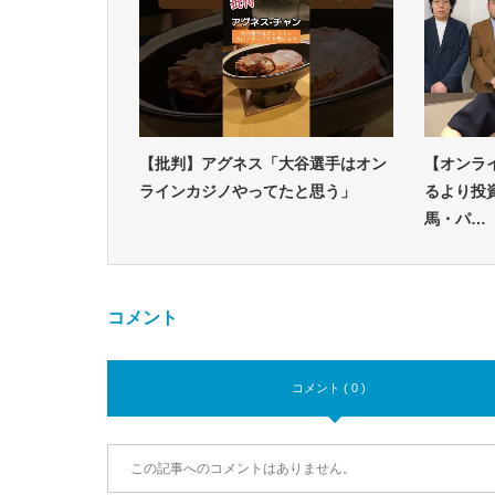
【批判】アグネス「大谷選手はオン
【オンラ
ラインカジノやってたと思う」
るより投
馬・パ…
コメント
コメント ( 0 )
この記事へのコメントはありません。