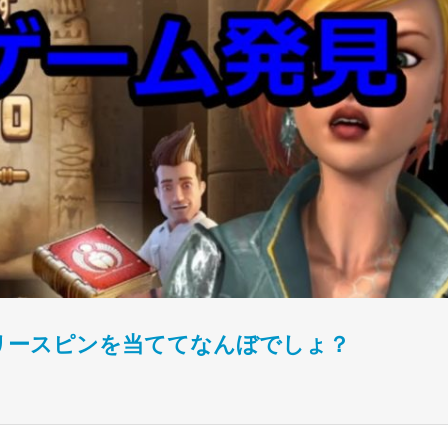
リースピンを当ててなんぼでしょ？