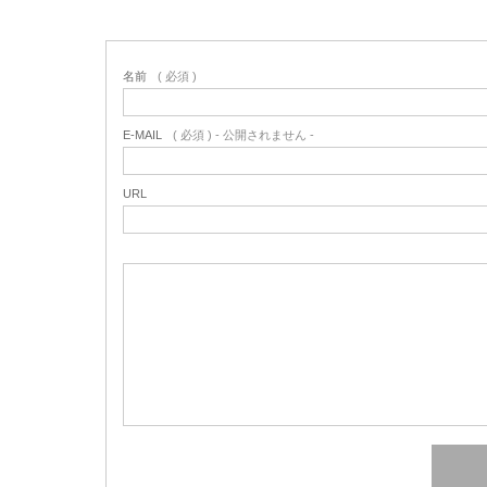
名前
( 必須 )
E-MAIL
( 必須 ) - 公開されません -
URL