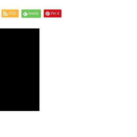
RSS
feedly
Pin it