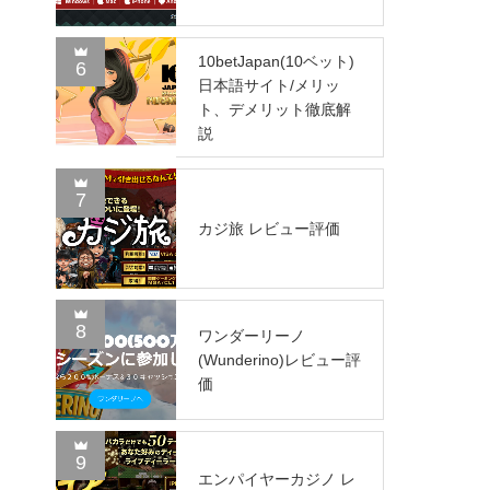
10betJapan(10ベット)
6
日本語サイト/メリッ
ト、デメリット徹底解
説
7
カジ旅 レビュー評価
8
ワンダーリーノ
(Wunderino)レビュー評
価
9
エンパイヤーカジノ レ