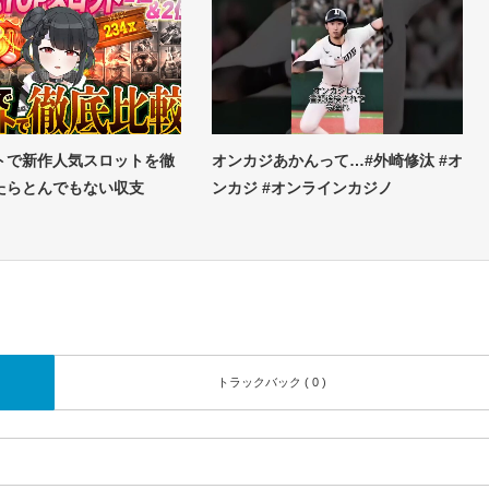
トで新作人気スロットを徹
オンカジあかんって…#外崎修汰 #オ
たらとんでもない収支
ンカジ #オンラインカジノ
トラックバック ( 0 )