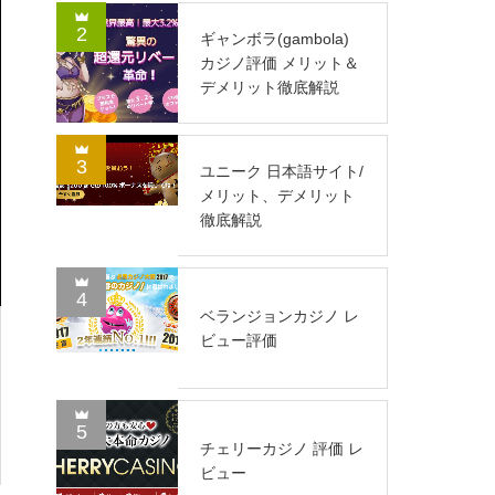
2
ギャンボラ(gambola)
カジノ評価 メリット＆
デメリット徹底解説
3
ユニーク 日本語サイト/
メリット、デメリット
徹底解説
4
ベランジョンカジノ レ
ビュー評価
5
チェリーカジノ 評価 レ
ビュー