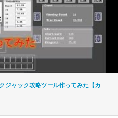
クジャック攻略ツール作ってみた【カ