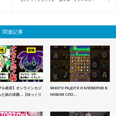
関連記事
ブル依存】オンラインカジ
МНОГО РАДУГИ И КЛЕВЕРОВ В
った奴の末路…【ゆっくり
НОВОМ СЛО…